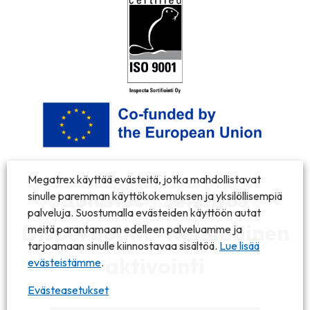
Megatrex käyttää evästeitä, jotka mahdollistavat
Jauhatus • Sekoitus •
sinulle paremman käyttökokemuksen ja yksilöllisempiä
palveluja. Suostumalla evästeiden käyttöön autat
Dispergointi • Kemiallinen
meitä parantamaan edelleen palveluamme ja
tarjoamaan sinulle kiinnostavaa sisältöä.
Lue lisää
aktivointi
evästeistämme
.
Evästeasetukset